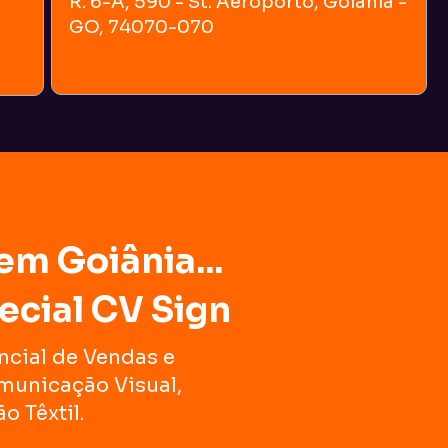
R. 6-A, 590 - St. Aeroporto, Goiânia - 
GO, 74070-070
 em Goiânia... 
ecial CV Sign
cial de Vendas e 
unicação Visual, 
o Têxtil.