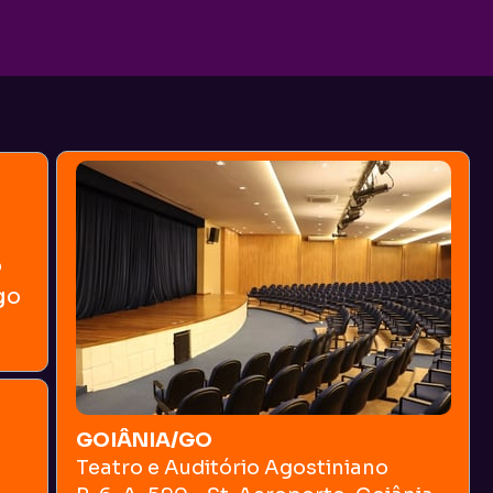
o
go
GOIÂNIA/GO
Teatro e Auditório Agostiniano