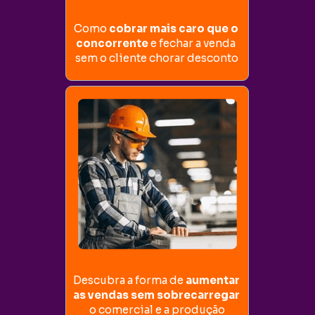
Como 
cobrar mais caro que o 
concorrente
 e fechar a venda 
sem o cliente chorar desconto
Descubra a forma de 
aumentar 
as vendas sem sobrecarregar
o comercial e a produção