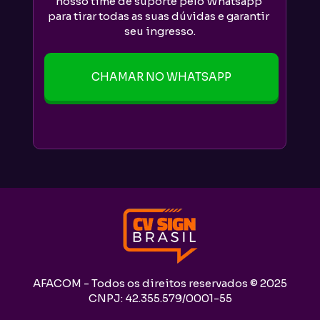
nosso time de suporte pelo Whatsapp 
Entre em contato com nossa equipe 
para tirar todas as suas dúvidas e garantir 
para consultar a condição especial.
seu ingresso.
CHAMAR NO WHATSAPP
AFACOM - Todos os direitos reservados © 2025
CNPJ: 42.355.579/0001-55